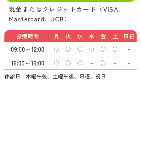
現金またはクレジットカード（VISA、
Mastercard、JCB）
診療時間
月
火
水
木
金
土
日祝
09:00～12:00
◯
◯
◯
◯
◯
◯
－
16:00～19:00
◯
◯
◯
－
◯
－
－
休診日：木曜午後、土曜午後、日曜、祝日