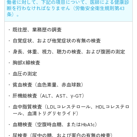
働者に対して、下記の項目について、医師による健康診
断を行わなければなりません（労働安全衛生規則第43
条）。
既往歴、業務歴の調査
自覚症状、および他覚症状の有無の検査
身長、体重、視力、聴力の検査、および腹囲の測定
胸部X線検査
血圧の測定
貧血検査（血色素量、赤血球数）
肝機能検査（ALT、AST、γ-GT）
血中脂質検査（LDLコレステロール、HDLコレステロ
ール、血清トリグリセライド）
血糖検査（空腹時血糖、またはHbA1c）
尿検査（尿中の糖、および蛋白の有無の検査）